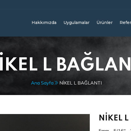
Hakkımızda
Uygulamalar
Ürünler
Refer
İKEL L BAĞLAN
Ana Sayfa
NİKEL L BAĞLANTI
NİKEL L
5mm - 5/16" - 