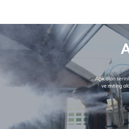
A
Açık alan seri
ve miting ala