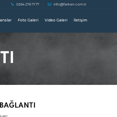
0264 276 71 77
info@farken.com.tr
anslar
Foto Galeri
Video Galeri
İletişim
TI
 BAĞLANTI
3/8"