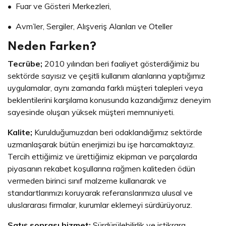
• Fuar ve Gösteri Merkezleri,
• Avm’ler, Sergiler, Alışveriş Alanları ve Oteller
Neden Farken?
Tecrübe;
2010 yılından beri faaliyet gösterdiğimiz bu
sektörde sayısız ve çeşitli kullanım alanlarına yaptığımız
uygulamalar, aynı zamanda farklı müşteri talepleri veya
beklentilerini karşılama konusunda kazandığımız deneyim
sayesinde oluşan yüksek müşteri memnuniyeti.
Kalite;
Kurulduğumuzdan beri odaklandığımız sektörde
uzmanlaşarak bütün enerjimizi bu işe harcamaktayız.
Tercih ettiğimiz ve ürettiğimiz ekipman ve parçalarda
piyasanın rekabet koşullarına rağmen kaliteden ödün
vermeden birinci sınıf malzeme kullanarak ve
standartlarımızı koruyarak referanslarımıza ulusal ve
uluslararası firmalar, kurumlar eklemeyi sürdürüyoruz.
Satış sonrası hizmet;
Sürdürülebilirlik ve istikrara