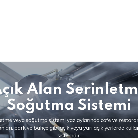
çık Alan Serinlet
Soğutma Sistemi
nletme veya soğutma sistemi yaz aylarında cafe ve restora
nları, park ve bahçe gibi açık veya yarı açık yerlerde kullan
sistemdir.