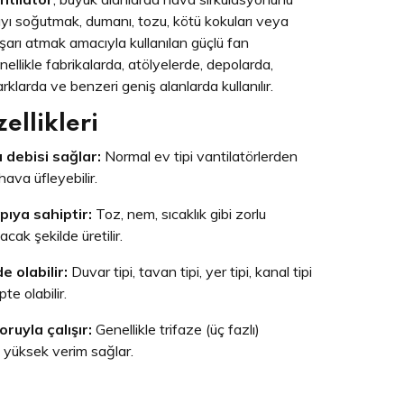
ı soğutmak, dumanı, tozu, kötü kokuları veya
dışarı atmak amacıyla kullanılan güçlü fan
enellikle fabrikalarda, atölyelerde, depolarda,
rklarda ve benzeri geniş alanlarda kullanılır.
ellikleri
 debisi sağlar:
Normal ev tipi vantilatörlerden
ava üfleyebilir.
pıya sahiptir:
Toz, nem, sıcaklık gibi zorlu
cak şekilde üretilir.
e olabilir:
Duvar tipi, tavan tipi, yer tipi, kanal tipi
te olabilir.
ruyla çalışır:
Genellikle trifaze (üç fazlı)
 yüksek verim sağlar.