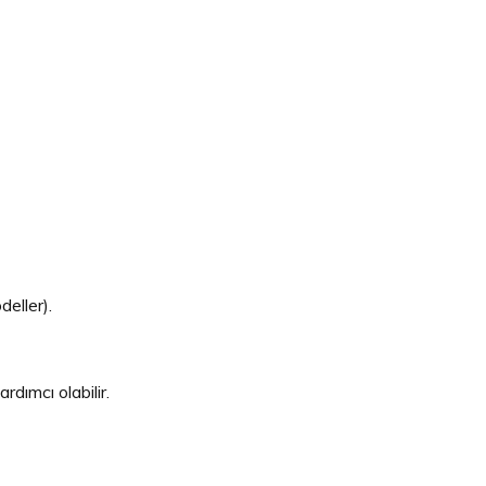
deller).
dımcı olabilir.