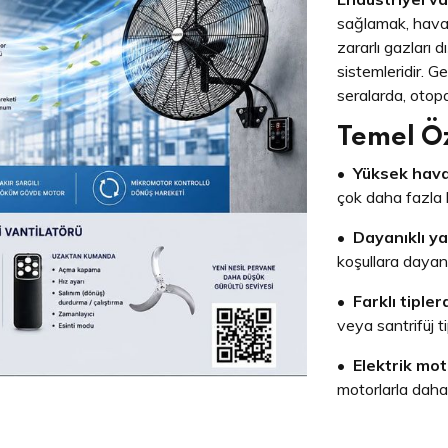
sağlamak, havay
zararlı gazları 
sistemleridir. G
seralarda, otopa
Temel Öz
•
Yüksek hava
çok daha fazla h
•
Dayanıklı ya
koşullara dayana
•
Farklı tiplerd
veya santrifüj tip
•
Elektrik moto
motorlarla daha