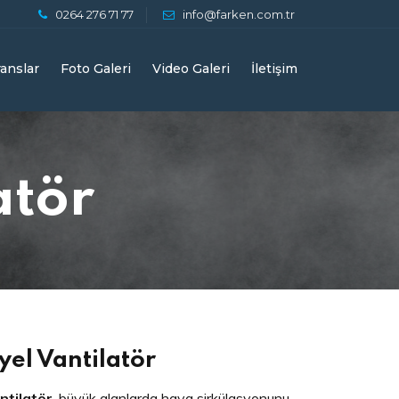
0264 276 71 77
info@farken.com.tr
anslar
Foto Galeri
Video Galeri
İletişim
atör
yel Vantilatör
ntilatör
, büyük alanlarda hava sirkülasyonunu