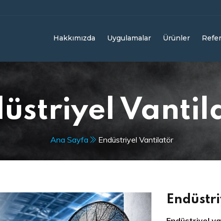
Hakkımızda
Uygulamalar
Ürünler
Refer
üstriyel Vantil
Ana Sayfa
Endüstriyel Vantilatör
Endüstri
Endüstriyel va