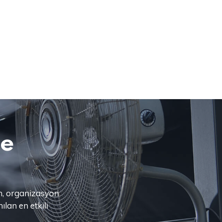
me
n, organizasyon
ılan en etkili