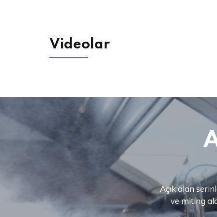
Videolar
A
Açık alan seri
ve miting ala