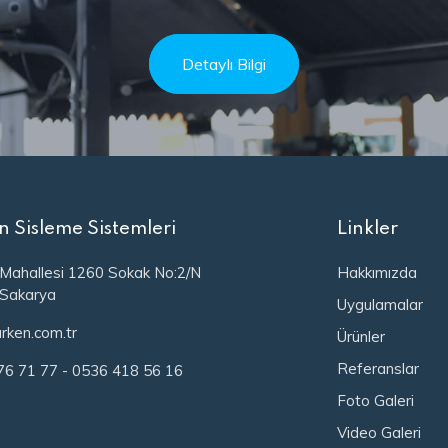
Detaylı Bilgi
n Sisleme Sistemleri
Linkler
 Mahallesi 1260 Sokak No:2/N
Hakkımızda
/Sakarya
Uygulamalar
rken.com.tr
Ürünler
Referanslar
76 71 77
-
0536 418 56 16
Foto Galeri
Video Galeri